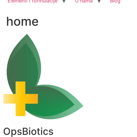
Elementi i formulacije
O nama
Blog
home
OpsBiotics