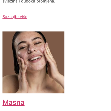
svježina i duboka promjena.
Saznajte više
Masna