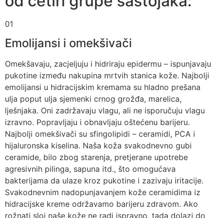
od četiri grupe sastojaka:
01
Emolijansi i omekšivači
Omekšavaju, zacjeljuju i hidriraju epidermu – ispunjavaju
pukotine između nakupina mrtvih stanica kože. Najbolji
emolijansi u hidracijskim kremama su hladno prešana
ulja poput ulja sjemenki crnog grožđa, marelica,
lješnjaka. Oni zadržavaju vlagu, ali ne isporučuju vlagu
izravno. Popravljaju i obnavljaju oštećenu barijeru.
Najbolji omekšivači su sfingolipidi – ceramidi, PCA i
hijaluronska kiselina. Naša koža svakodnevno gubi
ceramide, bilo zbog starenja, pretjerane upotrebe
agresivnih pilinga, sapuna itd., što omogućava
bakterijama da ulaze kroz pukotine i zazivaju iritacije.
Svakodnevnim nadopunjavanjem kože ceramidima iz
hidracijske kreme održavamo barijeru zdravom. Ako
rožnati sloj naše kože ne radi ispravno, tada dolazi do