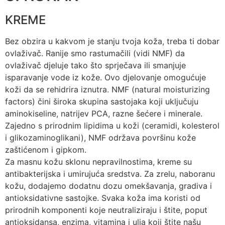
KREME
Bez obzira u kakvom je stanju tvoja koža, treba ti dobar
ovlaživač. Ranije smo rastumačili (vidi NMF) da
ovlaživač djeluje tako što sprječava ili smanjuje
isparavanje vode iz kože. Ovo djelovanje omogućuje
koži da se rehidrira iznutra. NMF (natural moisturizing
factors) čini široka skupina sastojaka koji uključuju
aminokiseline, natrijev PCA, razne šećere i minerale.
Zajedno s prirodnim lipidima u koži (ceramidi, kolesterol
i glikozaminoglikani), NMF održava površinu kože
zaštićenom i gipkom.
Za masnu kožu sklonu nepravilnostima, kreme su
antibakterijska i umirujuća sredstva. Za zrelu, naboranu
kožu, dodajemo dodatnu dozu omekšavanja, gradiva i
antioksidativne sastojke. Svaka koža ima koristi od
prirodnih komponenti koje neutraliziraju i štite, poput
antioksidansa, enzima, vitamina i ulja koji štite našu