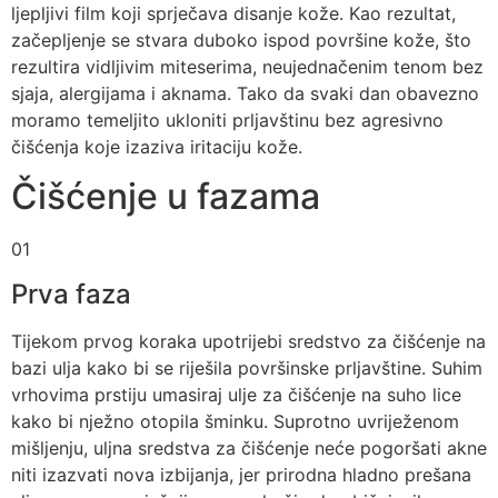
ljepljivi film koji sprječava disanje kože. Kao rezultat,
začepljenje se stvara duboko ispod površine kože, što
rezultira vidljivim miteserima, neujednačenim tenom bez
sjaja, alergijama i aknama. Tako da svaki dan obavezno
moramo temeljito ukloniti prljavštinu bez agresivno
čišćenja koje izaziva iritaciju kože.
Čišćenje u fazama
01
Prva faza
Tijekom prvog koraka upotrijebi sredstvo za čišćenje na
bazi ulja kako bi se riješila površinske prljavštine. Suhim
vrhovima prstiju umasiraj ulje za čišćenje na suho lice
kako bi nježno otopila šminku. Suprotno uvriježenom
mišljenju, uljna sredstva za čišćenje neće pogoršati akne
niti izazvati nova izbijanja, jer prirodna hladno prešana