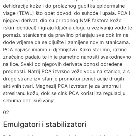
dehidracije kože i do prolaznog gubitka epidermalne
vlage (TEWL) što opet dovodi do suhoće i upala. PCA i
njegovi derivati dio su prirodnog NMF faktora kože
(skin identical) i igraju ključnu ulogu u vezivanju vode te
pomažu stanicama da pravilno prianjaju sve dok im ne
dođe vrijeme da se oljušte i zamijene novim stanicama.
PCA najviše imamo u djetinjstvu. Kako starimo, razine
značajno padaju te ih je pametno nanositi svakodnevno
na lice. Svaki od njegovih derivata donosi određene
prednosti. Natrij PCA izvrsno veže vodu na stanice, a s
druge strane izvrstan je promotor penetracije drugih
aktivnih tvari. Magnezij PCA izvrstan je za umornu i
stresiranu kožu, dok se cink PCA koristi za regulaciju
sebuma bez isušivanja.
02
Emulgatori i stabilizatori