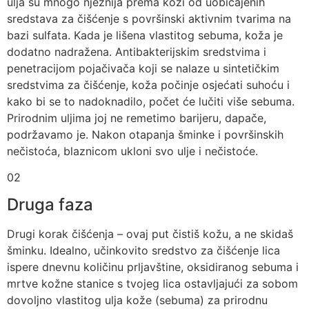
ulja su mnogo nježnija prema koži od uobičajenih
sredstava za čišćenje s površinski aktivnim tvarima na
bazi sulfata. Kada je lišena vlastitog sebuma, koža je
dodatno nadražena. Antibakterijskim sredstvima i
penetracijom pojačivača koji se nalaze u sintetičkim
sredstvima za čišćenje, koža počinje osjećati suhoću i
kako bi se to nadoknadilo, počet će lučiti više sebuma.
Prirodnim uljima joj ne remetimo barijeru, dapače,
podržavamo je. Nakon otapanja šminke i površinskih
nečistoća, blaznicom ukloni svo ulje i nečistoće.
02
Druga faza
Drugi korak čišćenja – ovaj put čistiš kožu, a ne skidaš
šminku. Idealno, učinkovito sredstvo za čišćenje lica
ispere dnevnu količinu prljavštine, oksidiranog sebuma i
mrtve kožne stanice s tvojeg lica ostavljajući za sobom
dovoljno vlastitog ulja kože (sebuma) za prirodnu