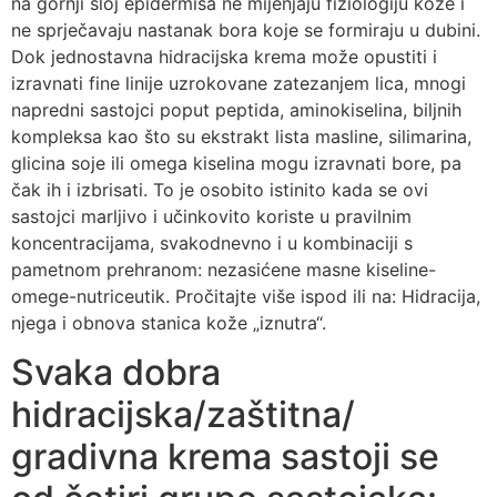
na gornji sloj epidermisa ne mijenjaju fiziologiju kože i
ne sprječavaju nastanak bora koje se formiraju u dubini.
Dok jednostavna hidracijska krema može opustiti i
izravnati fine linije uzrokovane zatezanjem lica, mnogi
napredni sastojci poput peptida, aminokiselina, biljnih
kompleksa kao što su ekstrakt lista masline, silimarina,
glicina soje ili omega kiselina mogu izravnati bore, pa
čak ih i izbrisati. To je osobito istinito kada se ovi
sastojci marljivo i učinkovito koriste u pravilnim
koncentracijama, svakodnevno i u kombinaciji s
pametnom prehranom: nezasićene masne kiseline-
omege-nutriceutik. Pročitajte više ispod ili na: Hidracija,
njega i obnova stanica kože „iznutra“.
Svaka dobra
hidracijska/zaštitna/
gradivna krema sastoji se