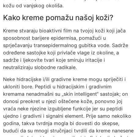
kožu od vanjskog okoliša.
Kako kreme pomažu našoj koži?
Kreme stvaraju bioaktivni film na tvojoj koži koji jača
sposobnost barijere epidermisa, pomažući u
sprječavanju transepidermalnog gubitka vode. Sadrže
određene sastojke koji privlače vlage iz okoline, a
sadrže i ljekovite tvari koje smiruju iritacije i
neutraliziraju slobodne radikale.
Neke hidracijske i/ili gradivne kreme mogu spriječiti i
ukloniti bore. Peptidi u hidracijskim i gradivnim
kremama nenadmašni su „skin intelligent“ sastojak; on
donosi preokret u njezi oštećene kože, ponovno joj
vraća neke njezine izgubljene funkcije jer su peptidi
ujedno i gradivni i signalni element. Prije samo nekoliko
godina, takva tvrdnja mogla bi dovesti do skepse,
budući da su mnogi stručnjaci tvrdili da kreme nanesene