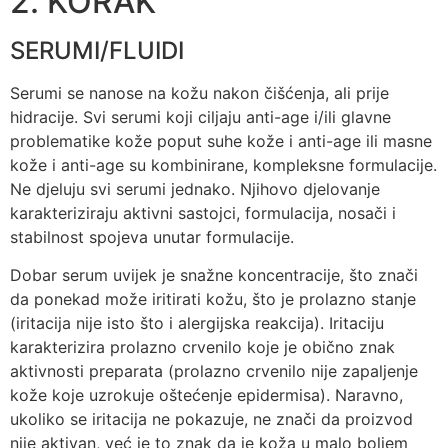
2. KORAK
SERUMI/FLUIDI
Serumi se nanose na kožu nakon čišćenja, ali prije
hidracije. Svi serumi koji ciljaju anti-age i/ili glavne
problematike kože poput suhe kože i anti-age ili masne
kože i anti-age su kombinirane, kompleksne formulacije.
Ne djeluju svi serumi jednako. Njihovo djelovanje
karakteriziraju aktivni sastojci, formulacija, nosači i
stabilnost spojeva unutar formulacije.
Dobar serum uvijek je snažne koncentracije, što znači
da ponekad može iritirati kožu, što je prolazno stanje
(iritacija nije isto što i alergijska reakcija). Iritaciju
karakterizira prolazno crvenilo koje je obično znak
aktivnosti preparata (prolazno crvenilo nije zapaljenje
kože koje uzrokuje oštećenje epidermisa). Naravno,
ukoliko se iritacija ne pokazuje, ne znači da proizvod
nije aktivan, već je to znak da je koža u malo boljem