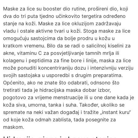
Maske za lice su booster dio rutine, prošireni dio, koji
dva do tri puta tjedno učinkovito tergetira određeno
stanje na koži. Maske za lice okluzijom zadržavaju
vladu i ostale aktivne tvari u koži. Stoga maske za lice
omogućuju sastojcima da bolje prodru u kožu u
kratkom vremenu. Bilo da se radi o salicilnoj kiselini za
akne, vitaminu C za posvjetljivanje tamnih mrlja ili
kolagenu i peptidima za fine bore i linije, maska ​​za lice
može ponuditi koncentriraniju dozu i intenzivniju verziju
svojih sastojaka u usporedbi s drugim preparatima.
Općenito, ako ne znate što odabrati, odnsono što
tretirati tada je hidracijska maska dobar izbor,
pogotovo za vrijeme menstruacije ili u one dane kada je
koža siva, umorna, tanka i suha. Također, ukoliko se
spremate na neki važan događaj i tražite „instant kuru“
od koje koža odmah zablista, tada posegnite za
maskom.