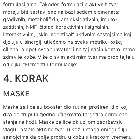
formulacijama. Također, formulacije aktivnih tvari
moraju biti sastavljene na bazi sedam elemenata:
gradivnih, metaboličkih, antioksidativnih, imuno-
zaštitnih, NMF, čistač-korektivinih i signalnih.
Interaktivnim, „skin indentical“ aktivnim sastojcima koji
djeluju u sinergiji utječemo na svaku metriku kože,
ciljano, a opet sveobuhvatno i na taj način kontroliramo
zdravlje kože. Više o svim aktivnim tvarima pročitajte u
odjeljku ”Elementi i formulacije”.
4. KORAK
MASKE
Maske za lice su booster dio rutine, prošireni dio koji
dva do tri puta tjedno učinkovito targetira određeno
stanje na koži. Maske za lice okluzijom zadržavaju
vlagu i ostale aktivne tvari u koži i stoga omogućuju
sastojcima da bolje prodru u kožu u kratkom vremenu.