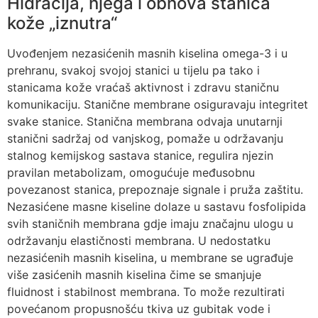
Hidracija, njega i obnova stanica
kože „iznutra“
Uvođenjem nezasićenih masnih kiselina omega-3 i u
prehranu, svakoj svojoj stanici u tijelu pa tako i
stanicama kože vraćaš aktivnost i zdravu staničnu
komunikaciju. Stanične membrane osiguravaju integritet
svake stanice. Stanična membrana odvaja unutarnji
stanični sadržaj od vanjskog, pomaže u održavanju
stalnog kemijskog sastava stanice, regulira njezin
pravilan metabolizam, omogućuje međusobnu
povezanost stanica, prepoznaje signale i pruža zaštitu.
Nezasićene masne kiseline dolaze u sastavu fosfolipida
svih staničnih membrana gdje imaju značajnu ulogu u
održavanju elastičnosti membrana. U nedostatku
nezasićenih masnih kiselina, u membrane se ugrađuje
više zasićenih masnih kiselina čime se smanjuje
fluidnost i stabilnost membrana. To može rezultirati
povećanom propusnošću tkiva uz gubitak vode i