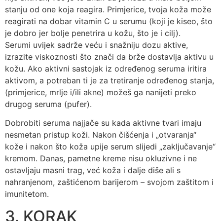
stanju od one koja reagira. Primjerice, tvoja koža može
reagirati na dobar vitamin C u serumu (koji je kiseo, što
je dobro jer bolje penetrira u kožu, što je i cilj).
Serumi uvijek sadrže veću i snažniju dozu aktive,
izrazite viskoznosti što znači da brže dostavlja aktivu u
kožu. Ako aktivni sastojak iz određenog seruma iritira
aktivom, a potreban ti je za tretiranje određenog stanja,
(primjerice, mrlje i/ili akne) možeš ga nanijeti preko
drugog seruma (pufer).
Dobrobiti seruma najjače su kada aktivne tvari imaju
nesmetan pristup koži. Nakon čišćenja i „otvaranja“
kože i nakon što koža upije serum slijedi „zaključavanje“
kremom. Danas, pametne kreme nisu okluzivne i ne
ostavljaju masni trag, već koža i dalje diše ali s
nahranjenom, zaštićenom barijerom – svojom zaštitom i
imunitetom.​
3. KORAK