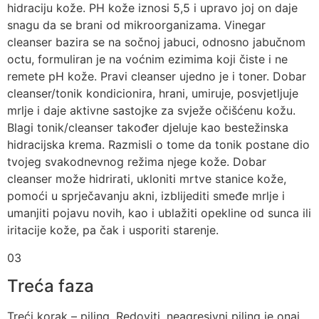
hidraciju kože. PH kože iznosi 5,5 i upravo joj on daje
snagu da se brani od mikroorganizama. Vinegar
cleanser bazira se na sočnoj jabuci, odnosno jabučnom
octu, formuliran je na voćnim ezimima koji čiste i ne
remete pH kože. Pravi cleanser ujedno je i toner. Dobar
cleanser/tonik kondicionira, hrani, umiruje, posvjetljuje
mrlje i daje aktivne sastojke za svježe očišćenu kožu.
Blagi tonik/cleanser također djeluje kao bestežinska
hidracijska krema. Razmisli o tome da tonik postane dio
tvojeg svakodnevnog režima njege kože. Dobar
cleanser može hidrirati, ukloniti mrtve stanice kože,
pomoći u sprječavanju akni, izblijediti smeđe mrlje i
umanjiti pojavu novih, kao i ublažiti opekline od sunca ili
iritacije kože, pa čak i usporiti starenje.
03
Treća faza
Treći korak – piling. Redoviti, neagresivni piling je onaj