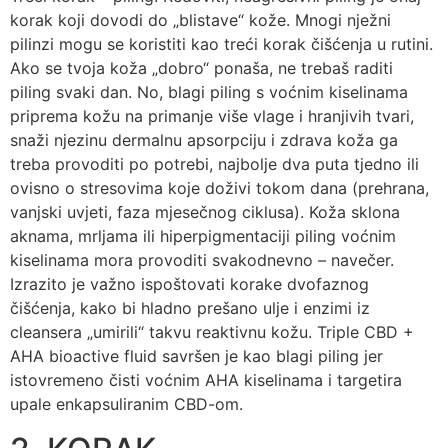
korak koji dovodi do „blistave“ kože. Mnogi nježni
pilinzi mogu se koristiti kao treći korak čišćenja u rutini.
Ako se tvoja koža „dobro“ ponaša, ne trebaš raditi
piling svaki dan. No, blagi piling s voćnim kiselinama
priprema kožu na primanje više vlage i hranjivih tvari,
snaži njezinu dermalnu apsorpciju i zdrava koža ga
treba provoditi po potrebi, najbolje dva puta tjedno ili
ovisno o stresovima koje doživi tokom dana (prehrana,
vanjski uvjeti, faza mjesečnog ciklusa). Koža sklona
aknama, mrljama ili hiperpigmentaciji piling voćnim
kiselinama mora provoditi svakodnevno – navečer.
Izrazito je važno ispoštovati korake dvofaznog
čišćenja, kako bi hladno prešano ulje i enzimi iz
cleansera „umirili“ takvu reaktivnu kožu. Triple CBD +
AHA bioactive fluid savršen je kao blagi piling jer
istovremeno čisti voćnim AHA kiselinama i targetira
upale enkapsuliranim CBD-om.