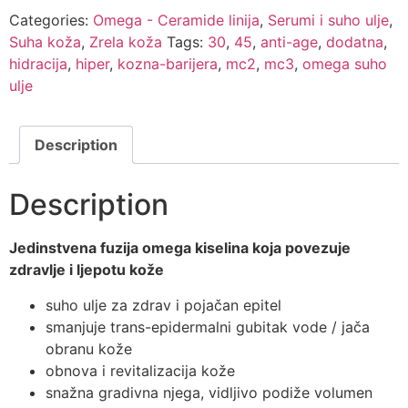
ulje
Categories:
Omega - Ceramide linija
,
Serumi i suho ulje
,
za
lice
Suha koža
,
Zrela koža
Tags:
30
,
45
,
anti-age
,
dodatna
,
30ml
hidracija
,
hiper
,
kozna-barijera
,
mc2
,
mc3
,
omega suho
quantity
ulje
Description
Description
Jedinstvena fuzija omega kiselina koja povezuje
zdravlje i ljepotu kože
suho ulje za zdrav i pojačan epitel
smanjuje trans-epidermalni gubitak vode / jača
obranu kože
obnova i revitalizacija kože
snažna gradivna njega, vidljivo podiže volumen