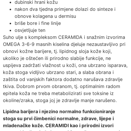
dubinski hrani kožu
nakon dva tjedna primjene dolazi do sinteze i
obnove kolagena u dermisu
briše bore i fine linije
osvjetljuje ten
Suho ulje s kompleksom CERAMIDA i snažnim izvorima
OMEGA 3-6-9 masnih kiselina djeluje nezaustavljivo pri
obnovi kožne barijere, tj. lipidnog sloja kože koji,
ukoliko je oštećen ili prirodno slabije funkcije, ne
uspijeva zadržati vlažnost u koži, ona ubrzano isparava,
koža stoga vidljivo ubrzano stari, a slaba obrana i
zaštita od vanjskih faktora dodatno narušava zdravlje
tkiva. Dobrom prvom obranom, tj. optimalnim radom
epitela koža ne treba metabolizirati sve toksine iz
okoline/zraka, stoga joj je zdravlje manje narušeno.
Lipidna barijera i njezino normalno funkcioniranje
stoga su prvi čimbenici normalne, zdrave, lijepe i
mladenačke kože. CERAMIDI kao i prirodni izvori