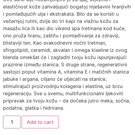
elastičnost kože zahvaljujući bogatoj mješavini hranjivih
i pomlađujućih ulja i ekstrakata. Bilo da se koristi u
večernjoj rutini, dvije do tri kapi na vlažnu kožu za
masažu lica ili kao dio vikend spa tretmana kod kuće,
ono pruža hranu, zaštitu i pomlađivanje za zdraviji,
blistaviji ten. Kao svakodnevni noćni tretman,
sfingolipidi, ceramidi, skvalan i omega kiseline iz ovog
blenda omekšat će i zagladiti tvoju kožu ispunjavajući
praznine između stanica. S druge strane, regenerativni
sastojci poput vitamina A, vitamina E i matičnih stanica
jabuke i argana, ciljano će utjecati na stanice,
stimulirajući proizvodnju kolagena i elastina, uz brzu
regeneraciju. Sve u svemu, multifunkcionalni ljekoviti
pripravak za tvoju kožu – da dočeka jutro meka, sočna,
podatna, glatka i hidrirana.
OMEGA
Add to cart
-
CERAMIDE
suho