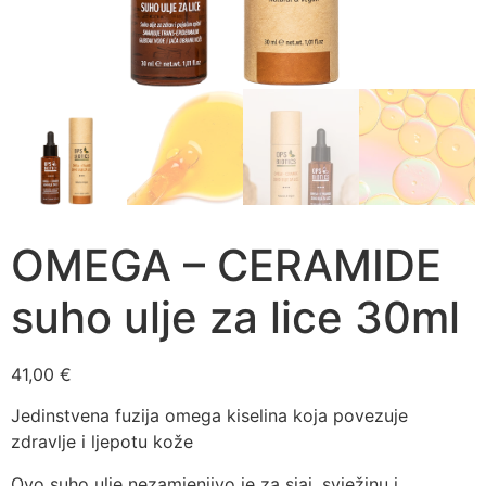
OMEGA – CERAMIDE
suho ulje za lice 30ml
41,00
€
Jedinstvena fuzija omega kiselina koja povezuje
zdravlje i ljepotu kože
Ovo suho ulje nezamjenjivo je za sjaj, svježinu i